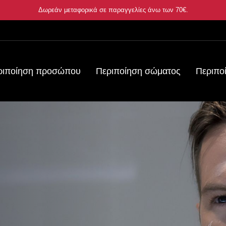
Δωρεάν μεταφορικά σε παραγγελίες άνω των
70€
.
ριποίηση προσώπου
Περιποίηση σώματος
Περιπο
α