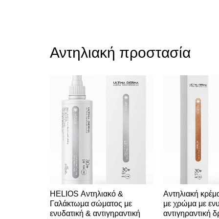
Αντηλιακή προστασία
 προσώπου
HELIOS Αντηλιακό &
Αντηλιακή κρέ
τιγηραντική
Γαλάκτωμα σώματος με
με χρώμα με εν
ce cream
ενυδατική & αντιγηραντική
αντιγηραντική 