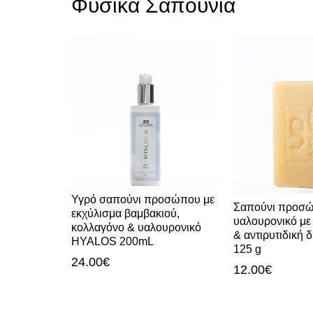
Φυσικά Σαπούνια
Υγρό σαπούνι προσώπου με
μού
Σαπούνι προσώ
εκχύλισμα βαμβακιού,
ατος
υαλουρονικό με 
κολλαγόνο & υαλουρονικό
ροπημένη
& αντιρυτιδική δράσ
HYALOS 200mL
125 g
24.00
€
12.00
€