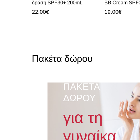
δράση SPF30+ 200mL
BB Cream SPF
22.00
€
19.00
€
Πακέτα δώρου
ΠΑΚΕΤΑ
ΔΩΡΟΥ
για τη
γυναίκα