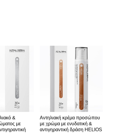
λιακό &
Αντηλιακή κρέμα προσώπου
Αντηλιακή
ώματος με
με χρώμα με ενυδατική &
με ενυδατικ
ντιγηραντική
αντιγηραντική δράση HELIOS
δράση HEL