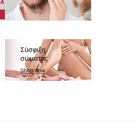
Σύσφιξη
σώματος
Shop now