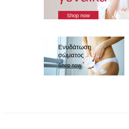
Shop now
Ενυδάτωση
σώματος
Shop now