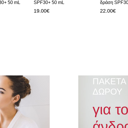
30+ 50 mL
SPF30+ 50 mL
δράση SPF3
19.00
€
22.00
€
ΠΑΚΕΤΑ
ΔΩΡΟΥ
για τ
άνδρ