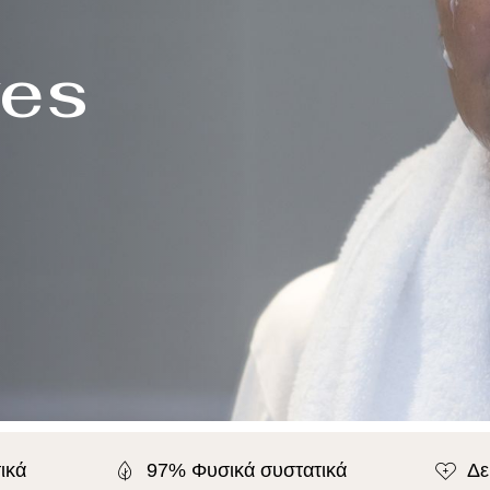
!
τωση
ικά
97% Φυσικά συστατικά
Δε