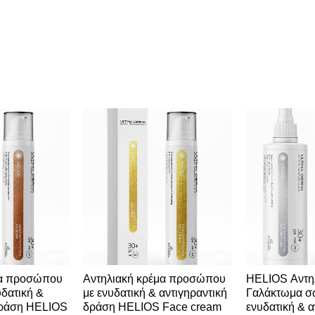
μα προσώπου
Αντηλιακή κρέμα προσώπου
HELIOS Αντη
υδατική &
με ενυδατική & αντιγηραντική
Γαλάκτωμα σ
δράση HELIOS
δράση HELIOS Face cream
ενυδατική & α