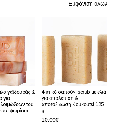
Εμφάνιση όλων
άλα γαϊδουράς &
Φυτικό σαπούνι scrub με ελιά
Σαπούνι κ
ο για
για απολέπιση &
προσώπου 
 λοιμώξεων του
αποτοξίνωση Koukoutsi 125
Daphne γι
ζεμα, ψωρίαση
g
λιπαρότητα
10.00
€
10.00
€