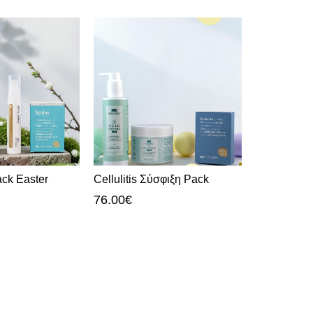
-30%
ack Easter
Cellulitis Σύσφιξη Pack
Protocol Fr
76.00
€
135.00
€
1