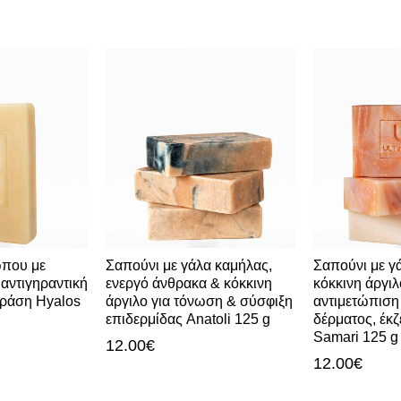
που με
Σαπούνι με γάλα καμήλας,
Σαπούνι με γ
αντιγηραντική
ενεργό άνθρακα & κόκκινη
κόκκινη άργιλ
η Ηyalos
άργιλο για τόνωση & σύσφιξη
αντιμετώπιση
επιδερμίδας Αnatoli 125 g
δέρματος, έκ
Samari 125 g
12.00
€
12.00
€