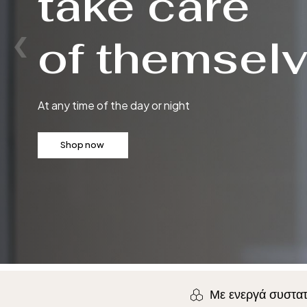
προϊόντα για
κάθε ανάγκη
Καλλυντικά προϊόντα για κάθε δερματική πάθηση
Anti-acne
Skin repair
Τριχόπ
Με ενεργά συστατ