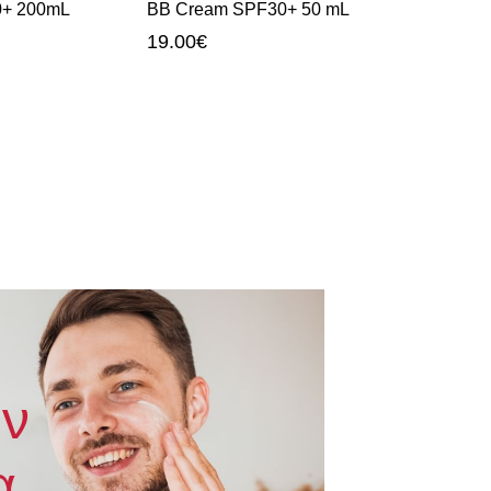
0+ 200mL
BB Cream SPF30+ 50 mL
SPF30+ 50
19.00
€
19.00
€
ον
α