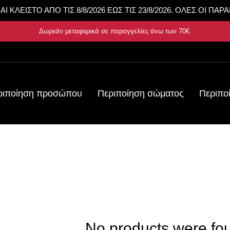
ΚΛΕΙΣΤΟ ΑΠΟ ΤΙΣ 8/8/2026 ΕΩΣ ΤΙΣ 23/8/2026. ΟΛΕΣ ΟΙ ΠΑΡ
Δωρεάν μεταφορικά σε παραγγελίες άνω των
70€
.
ριποίηση προσώπου
Περιποίηση σώματος
Περιπο
No products were fo